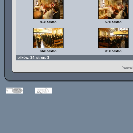
910 odsłon
678 odsłon
650 odsłon
810 odsłon
plików: 34, stron: 3
Powered