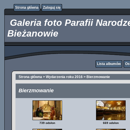
http://kupicpigulki.pl/
Strona główna
Zaloguj się
Galeria foto Parafii Narod
Bieżanowie
Lista albumów
Os
Strona główna
>
Wydarzenia roku 2016
>
Bierzmowanie
Bierzmowanie
739 odsłon
669 odsłon