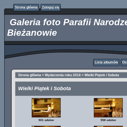
http://kupicpigulki.pl/
Strona główna
Zaloguj się
Galeria foto Parafii Narod
Bieżanowie
Lista albumów
Os
Strona główna
>
Wydarzenia roku 2016
>
Wielki Piątek i Sobota
Wielki Piątek i Sobota
501 odsłon
558 odsłon