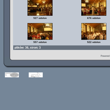
527 odsłon
676 odsłon
557 odsłon
522 odsłon
plików: 36, stron: 3
Powered