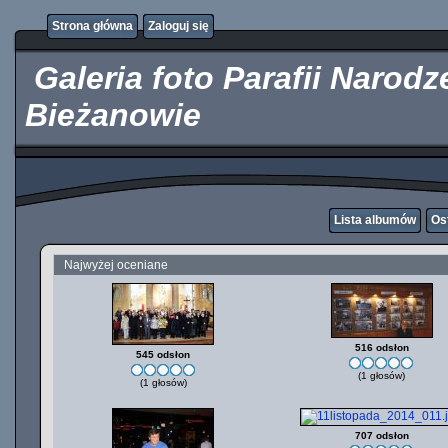
http://kupicpigulki.pl/
Strona główna
Zaloguj się
Galeria foto Parafii Narod
Bieżanowie
Lista albumów
Os
Najwyżej oceniane
516 odsłon
545 odsłon
(1 głosów)
(1 głosów)
707 odsłon