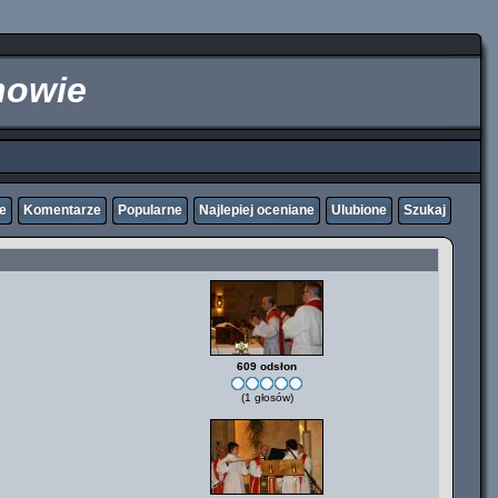
nowie
ne
Komentarze
Popularne
Najlepiej oceniane
Ulubione
Szukaj
609 odsłon
(1 głosów)