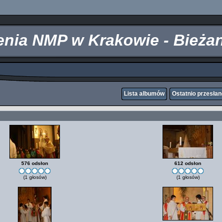
zenia NMP w Krakowie - Bieża
Lista albumów
Ostatnio przesła
576 odsłon
612 odsłon
(1 głosów)
(1 głosów)