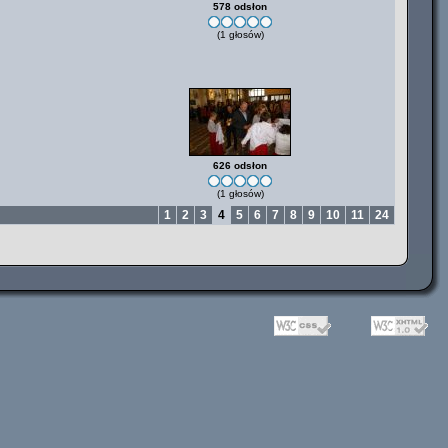
578 odsłon
(1 głosów)
626 odsłon
(1 głosów)
1
2
3
4
5
6
7
8
9
10
11
24