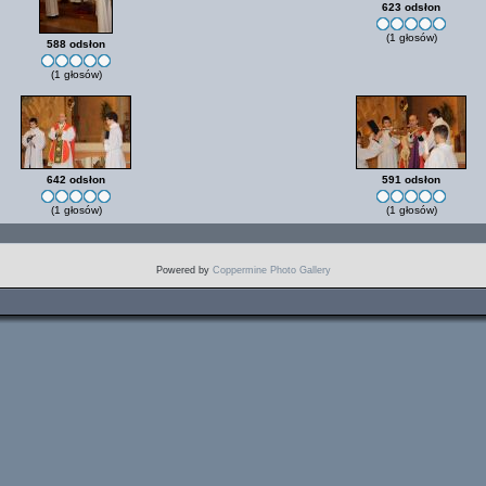
623 odsłon
(1 głosów)
588 odsłon
(1 głosów)
642 odsłon
591 odsłon
(1 głosów)
(1 głosów)
Powered by
Coppermine Photo Gallery