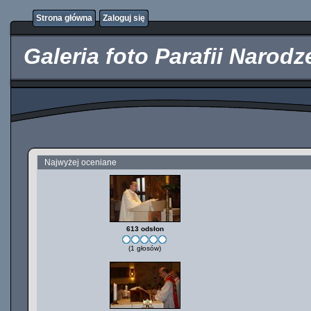
http://kupicpigulki.pl/
Strona główna
Zaloguj się
Galeria foto Parafii Narod
Najwyżej oceniane
613 odsłon
(1 głosów)