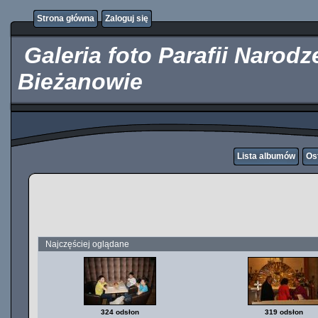
http://kupicpigulki.pl/
Strona główna
Zaloguj się
Galeria foto Parafii Narod
Bieżanowie
Lista albumów
Os
Najczęściej oglądane
324 odsłon
319 odsłon