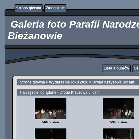
http://kupicpigulki.pl/
Strona główna
Zaloguj się
Galeria foto Parafii Narod
Bieżanowie
Lista albumów
Os
Strona główna
>
Wydarzenia roku 2016
>
Droga Krzyżowa ulicami
Najczęściej oglądane - Droga Krzyżowa ulicami
566 odsłon
534 odsłon