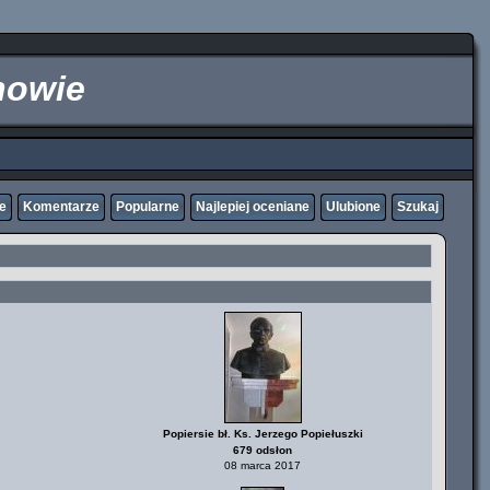
nowie
ne
Komentarze
Popularne
Najlepiej oceniane
Ulubione
Szukaj
Popiersie bł. Ks. Jerzego Popiełuszki
679 odsłon
08 marca 2017