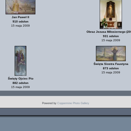
Jan Paweł II
910 odsłon
15 maja 2009
Obraz Jezusa Miłosiernego (20
931 odsłon
15 maja 2009
Święta Siostra Faustyna
873 odsłon
15 maja 2009
Święty Ojciec Pio
882 odsłon
15 maja 2009
Powered by
Coppermine Photo Gallery