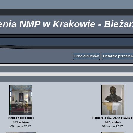
zenia NMP w Krakowie - Bieża
Lista albumów
Ostatnio przesła
Kaplica (obecnie)
Popiersie św. Jana Pawła II
693 odsłon
647 odsłon
08 marca 2017
08 marca 2017