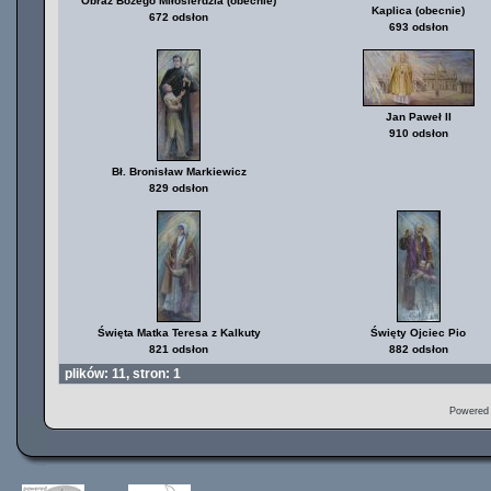
Obraz Bożego Miłosierdzia (obecnie)
Kaplica (obecnie)
672 odsłon
693 odsłon
Jan Paweł II
910 odsłon
Bł. Bronisław Markiewicz
829 odsłon
Święta Matka Teresa z Kalkuty
Święty Ojciec Pio
821 odsłon
882 odsłon
plików: 11, stron: 1
Powered