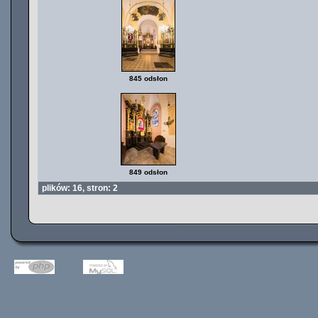
845 odsłon
849 odsłon
plików: 16, stron: 2