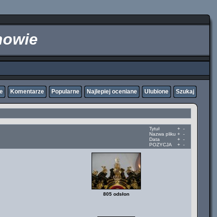
nowie
ne
Komentarze
Popularne
Najlepiej oceniane
Ulubione
Szukaj
Tytuł
+
-
Nazwa pliku
+
-
Data
+
-
POZYCJA
+
-
805 odsłon