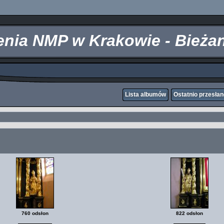
zenia NMP w Krakowie - Bieża
Lista albumów
Ostatnio przesła
760 odsłon
822 odsłon