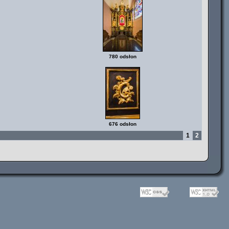
780 odsłon
676 odsłon
1
2