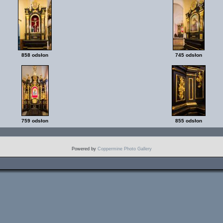
858 odsłon
745 odsłon
759 odsłon
855 odsłon
Powered by
Coppermine Photo Gallery