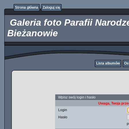
http://kupicpigulki.pl/
Strona główna
Zaloguj się
Galeria foto Parafii Narod
Bieżanowie
Lista albumów
Os
Wpisz swój login i hasło
Uwaga, Twoja prze
Login
Hasło
P