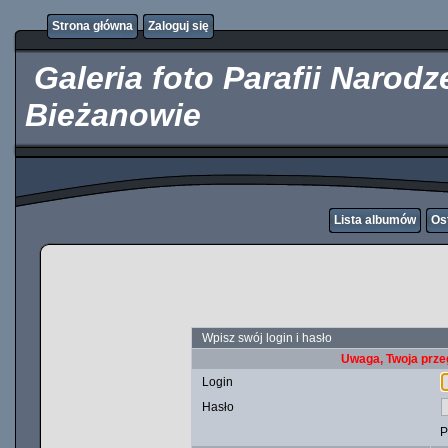
http://kupicpigulki.pl/
Strona główna
Zaloguj się
Galeria foto Parafii Narod
Bieżanowie
Lista albumów
Os
Wpisz swój login i hasło
Uwaga, Twoja prze
Login
Hasło
P