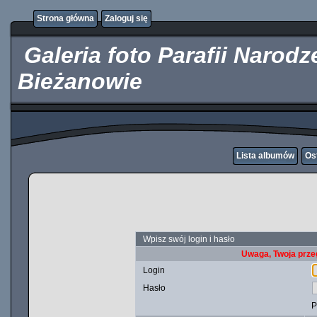
http://kupicpigulki.pl/
Strona główna
Zaloguj się
Galeria foto Parafii Narod
Bieżanowie
Lista albumów
Os
Wpisz swój login i hasło
Uwaga, Twoja prze
Login
Hasło
P