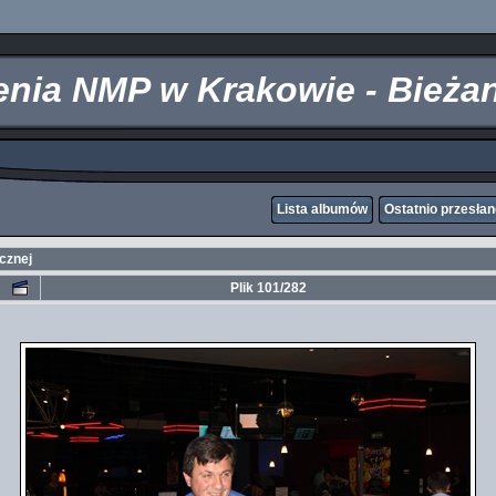
zenia NMP w Krakowie - Bieża
Lista albumów
Ostatnio przesła
icznej
Plik 101/282