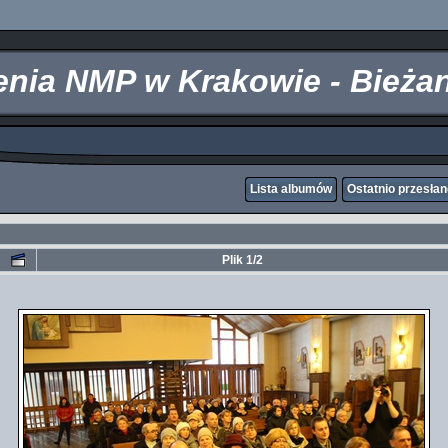
zenia NMP w Krakowie - Bieża
Lista albumów
Ostatnio przesła
Plik 1/2