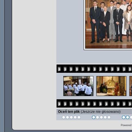
Oceń ten plik
(Jeszcze nie głosowano)
Powered