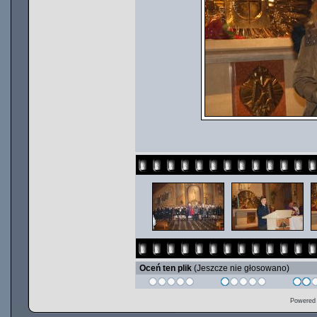
Oceń ten plik
(Jeszcze nie głosowano)
Powered