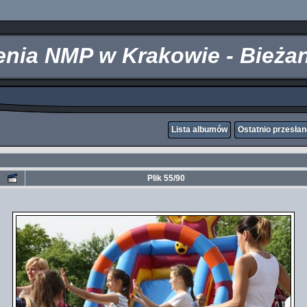
zenia NMP w Krakowie - Bieża
Lista albumów
Ostatnio przesła
Plik 55/90